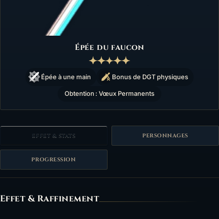
Épée du faucon
Épée à une main
Bonus de DGT physiques
Obtention : Vœux Permanents
EFFET & STATS
PERSONNAGES
PROGRESSION
Effet
Effet & Raffinement