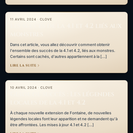
Les succès de la 4.1 et 4.2 liés aux monstres
11 AVRIL 2024
·
CLOVE
Les succès de la 4.1 et 4.2 liés aux
monstres
Dans cet article, vous allez découvrir comment obtenir
l'ensemble des succès de la 4.1 et 4.2, liés aux monstres.
Certains sont cachés, d'autres appartiennent à la […]
LIRE LA SUITE
Guide de succès : Les légendes locales de la 4.1 et 4.2
10 AVRIL 2024
·
CLOVE
Guide de succès : Les légendes
locales de la 4.1 et 4.2
À chaque nouvelle extension de Fontaine, de nouvelles
légendes locales font leur apparition et ne demandent qu'à
être affrontées. Les mises à jour 4.1 et 4.2 […]