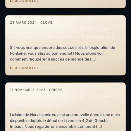
LIRE LA SUITE
Guide de succès – 9 succès de monde à Fontaine : version 4.2
28 MARS 2024
·
CLOVE
Guide de succès – 9 succès de
monde à Fontaine : version 4.2
S'il vous manque encore des succès liés à l'exploration de
Fontaine, vous êtes au bon endroit ! Nous allons voir
comment récupérer 9 succès de monde de […]
LIRE LA SUITE
Comment raffiner la lame de Narzissenkreuz ?
11 NOVEMBRE 2023
·
ORICYA
Comment raffiner la lame de
Narzissenkreuz ?
La lame de Narzissenkreuz est une nouvelle épée à une main
disponible depuis le début de la version 4.2 de Genshin
Impact. Nous regarderons ensemble comment […]