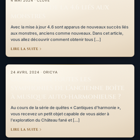
4 MAI 2024
·
CLOVE
Les succès de la 4.6 liés aux
monstres
Avec la mise à jour 4.6 sont apparus de nouveaux succès liés
aux monstres, anciens comme nouveaux. Dans cet article,
vous allez découvrir comment obtenir tous […]
LIRE LA SUITE
Où obtenir toutes les symphonies de l’ancienne boîte à musique
24 AVRIL 2024
·
ORICYA
Où obtenir toutes les
symphonies de l’ancienne boîte
à musique auto-harmonieuse ?
Au cours de la série de quêtes « Cantiques d'harmonie »,
vous recevez un petit objet capable de vous aider à
l'exploration du Château fané et […]
LIRE LA SUITE