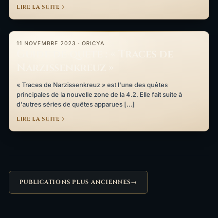
LIRE LA SUITE
Guide de quête : « Traces de Narzissenkreuz »
11 NOVEMBRE 2023
·
ORICYA
Guide de quête : « Traces de
Narzissenkreuz »
« Traces de Narzissenkreuz » est l'une des quêtes
principales de la nouvelle zone de la 4.2. Elle fait suite à
d'autres séries de quêtes apparues […]
LIRE LA SUITE
PUBLICATIONS PLUS ANCIENNES
→