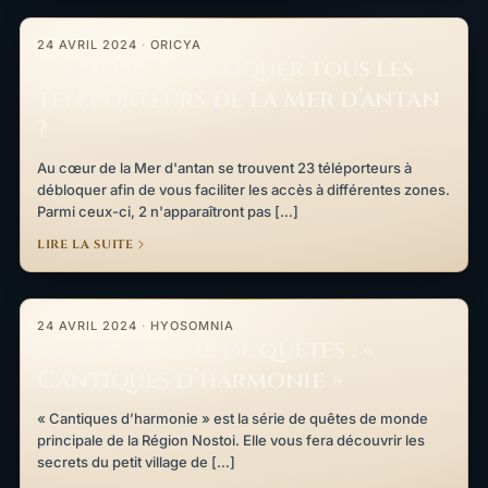
Comment débloquer tous les téléporteurs de la Mer d’antan ?
24 AVRIL 2024
·
ORICYA
Comment débloquer tous les
téléporteurs de la Mer d’antan
?
Au cœur de la Mer d'antan se trouvent 23 téléporteurs à
débloquer afin de vous faciliter les accès à différentes zones.
Parmi ceux-ci, 2 n'apparaîtront pas […]
LIRE LA SUITE
Guide de série de quêtes : « Cantiques d’harmonie »
24 AVRIL 2024
·
HYOSOMNIA
Guide de série de quêtes : «
Cantiques d’harmonie »
« Cantiques d’harmonie » est la série de quêtes de monde
principale de la Région Nostoi. Elle vous fera découvrir les
secrets du petit village de […]