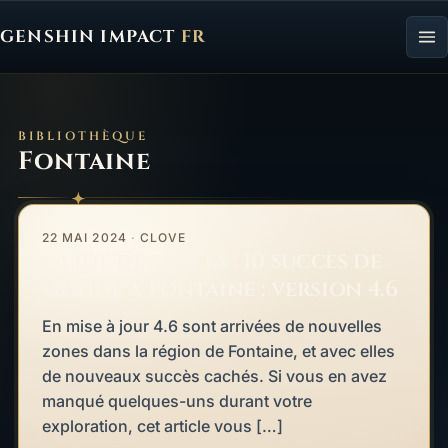
GENSHIN IMPACT
FR
Genshin Impact FR, retour à l'accueil
BIBLIOTHÈQUE
Fontaine
Guide de succès : 10 succès de monde à Fontaine : version 4.6
À LA UNE
22 MAI 2024
·
CLOVE
Guide de succès : 10 succès de
monde à Fontaine : version 4.6
En mise à jour 4.6 sont arrivées de nouvelles
zones dans la région de Fontaine, et avec elles
de nouveaux succès cachés. Si vous en avez
manqué quelques-uns durant votre
exploration, cet article vous […]