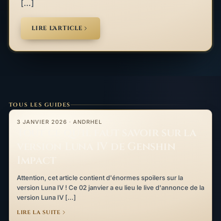
[…]
LIRE L'ARTICLE
TOUS LES GUIDES
Tout ce qu’il faut savoir sur la version Luna IV de Genshin Impac
3 JANVIER 2026
·
ANDRHEL
Tout ce qu’il faut savoir sur la
version Luna IV de Genshin
Impact
Attention, cet article contient d'énormes spoilers sur la
version Luna IV ! Ce 02 janvier a eu lieu le live d'annonce de la
version Luna IV […]
LIRE LA SUITE