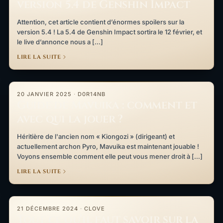
version 5.4 de Genshin Impact
Attention, cet article contient d’énormes spoilers sur la
version 5.4 ! La 5.4 de Genshin Impact sortira le 12 février, et
le live d’annonce nous a […]
LIRE LA SUITE
Guide de Mavuika : comment et avec qui la jouer ?
20 JANVIER 2025
·
D0R14NB
Guide de Mavuika : comment et
avec qui la jouer ?
Héritière de l'ancien nom « Kiongozi » (dirigeant) et
actuellement archon Pyro, Mavuika est maintenant jouable !
Voyons ensemble comment elle peut vous mener droit à […]
LIRE LA SUITE
Tout ce qu’il faut savoir sur la version 5.3 de Genshin Impact
21 DÉCEMBRE 2024
·
CLOVE
Tout ce qu’il faut savoir sur la