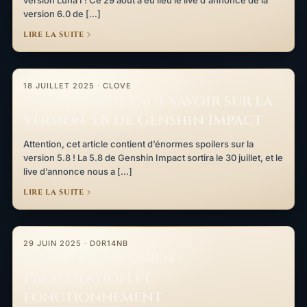
version 6.0 de […]
LIRE LA SUITE
Tout ce qu’il faut savoir sur la version 5.8 de Genshin Impact
18 JUILLET 2025
·
CLOVE
Tout ce qu’il faut savoir sur la
version 5.8 de Genshin Impact
Attention, cet article contient d’énormes spoilers sur la
version 5.8 ! La 5.8 de Genshin Impact sortira le 30 juillet, et le
live d’annonce nous a […]
LIRE LA SUITE
Carnage chtonien : Présentation et fonctionnement
29 JUIN 2025
·
D0R14NB
Carnage chtonien :
Présentation et
fonctionnement