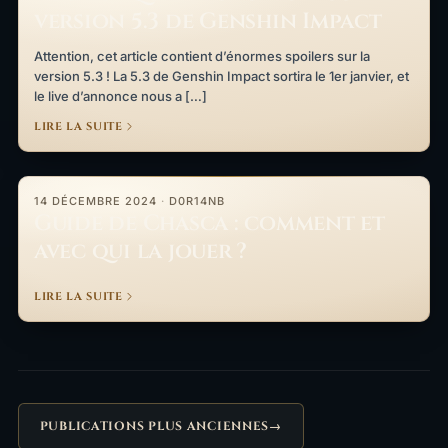
version 5.3 de Genshin Impact
Attention, cet article contient d’énormes spoilers sur la
version 5.3 ! La 5.3 de Genshin Impact sortira le 1er janvier, et
le live d’annonce nous a […]
LIRE LA SUITE
Guide de Chasca : comment et avec qui la jouer ?
14 DÉCEMBRE 2024
·
D0R14NB
Guide de Chasca : comment et
avec qui la jouer ?
LIRE LA SUITE
PUBLICATIONS PLUS ANCIENNES
→