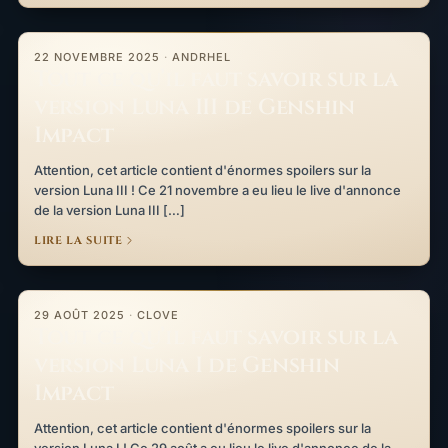
Tout ce qu’il faut savoir sur la version Luna III de Genshin Impac
22 NOVEMBRE 2025
·
ANDRHEL
Tout ce qu’il faut savoir sur la
version Luna III de Genshin
Impact
Attention, cet article contient d'énormes spoilers sur la
version Luna III ! Ce 21 novembre a eu lieu le live d'annonce
de la version Luna III […]
LIRE LA SUITE
Tout ce qu’il faut savoir sur la version Luna I de Genshin Impact
29 AOÛT 2025
·
CLOVE
Tout ce qu’il faut savoir sur la
version Luna I de Genshin
Impact
Attention, cet article contient d'énormes spoilers sur la
version Luna I ! Ce 29 août a eu lieu le live d'annonce de la