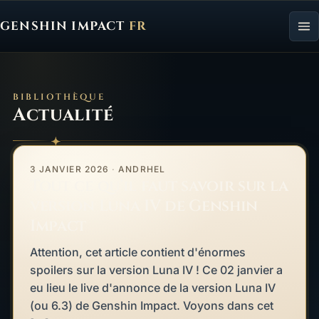
GENSHIN IMPACT
FR
Genshin Impact FR, retour à l'accueil
BIBLIOTHÈQUE
Actualité
Tout ce qu’il faut savoir sur la version Luna IV de Genshin Impac
À LA UNE
3 JANVIER 2026
·
ANDRHEL
Tout ce qu’il faut savoir sur la
version Luna IV de Genshin
Impact
Attention, cet article contient d'énormes
spoilers sur la version Luna IV ! Ce 02 janvier a
eu lieu le live d'annonce de la version Luna IV
(ou 6.3) de Genshin Impact. Voyons dans cet