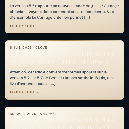
La version 5.7 a apporté un nouveau mode de jeu : le Carnage
chtonien ! Voyons donc comment celui-ci fonctionne. Vue
d'ensemble Le Carnage chtonien permet […]
LIRE LA SUITE
Tout ce qu’il faut savoir sur la version 5.7 de Genshin Impact
6 JUIN 2025
·
CLOVE
Tout ce qu’il faut savoir sur la
version 5.7 de Genshin Impact
Attention, cet article contient d’énormes spoilers sur la
version 5.7 ! La 5.7 de Genshin Impact sortira le 18 juin, et le
live d’annonce nous a […]
LIRE LA SUITE
Tout ce qu’il faut savoir sur la version 5.6 de Genshin Impact
30 AVRIL 2025
·
ANDRHEL
Tout ce qu’il faut savoir sur la
version 5.6 de Genshin Impact