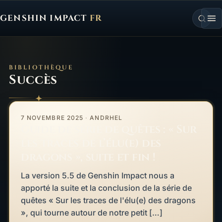
GENSHIN IMPACT
FR
Genshin Impact FR, retour à l'accueil
BIBLIOTHÈQUE
Succès
Guide de série de quêtes : « Sur les traces de l’élu(e) des dragons
À LA UNE
7 NOVEMBRE 2025
·
ANDRHEL
Guide de série de quêtes : « Sur
les traces de l’élu(e) des
dragons », suite et fin !
La version 5.5 de Genshin Impact nous a
apporté la suite et la conclusion de la série de
quêtes « Sur les traces de l'élu(e) des dragons
», qui tourne autour de notre petit […]