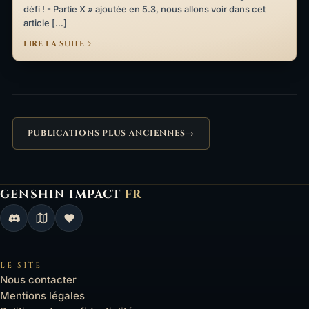
défi ! - Partie X » ajoutée en 5.3, nous allons voir dans cet
article […]
LIRE LA SUITE
PUBLICATIONS PLUS ANCIENNES
→
GENSHIN IMPACT
FR
Genshin Impact FR, retour à l'accueil
LE SITE
Nous contacter
Mentions légales