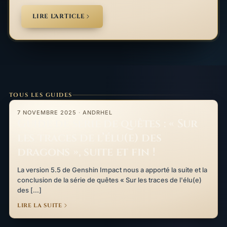
LIRE L'ARTICLE
TOUS LES GUIDES
Guide de série de quêtes : « Sur les traces de l’élu(e) des dragons
7 NOVEMBRE 2025
·
ANDRHEL
Guide de série de quêtes : « Sur
les traces de l’élu(e) des
dragons », suite et fin !
La version 5.5 de Genshin Impact nous a apporté la suite et la
conclusion de la série de quêtes « Sur les traces de l'élu(e)
des […]
LIRE LA SUITE