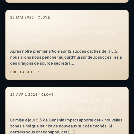
Guide de succès : « Ombre des colosses » et « Une sentinelle so
22 MAI 2025
·
CLOVE
Guide de succès : « Ombre des
colosses » et « Une sentinelle
solitaire »
Après notre premier article sur 12 succès cachés de la 5.5,
nous allons nous pencher aujourd'hui sur deux succès liés à
des dragons de source secrète […]
LIRE LA SUITE
Guide de succès : 12 succès de monde à Natlan : version 5.5
22 AVRIL 2025
·
CLOVE
Guide de succès : 12 succès de
monde à Natlan : version 5.5
La mise à jour 5.5 de Genshin Impact apporte deux nouvelles
zones ainsi que leur lot de nouveaux succès cachés. Si
certains vous ont échappé, cet […]