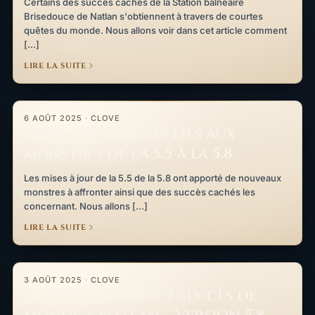
Certains des succès cachés de la Station balnéaire
Brisedouce de Natlan s'obtiennent à travers de courtes
quêtes du monde. Nous allons voir dans cet article comment
[…]
LIRE LA SUITE
Les succès cachés liés aux monstres de la 5.5 à la 5.8
6 AOÛT 2025
·
CLOVE
Les succès cachés liés aux
monstres de la 5.5 à la 5.8
Les mises à jour de la 5.5 de la 5.8 ont apporté de nouveaux
monstres à affronter ainsi que des succès cachés les
concernant. Nous allons […]
LIRE LA SUITE
Guide de succès : 7 succès de monde à Natlan – Version 5.8
3 AOÛT 2025
·
CLOVE
Guide de succès : 7 succès de