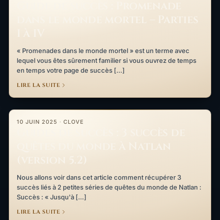
Guide de succès : Promenade
dans le monde mortel – Parties
I à IV
« Promenades dans le monde mortel » est un terme avec
lequel vous êtes sûrement familier si vous ouvrez de temps
en temps votre page de succès […]
LIRE LA SUITE
Guides de succès : 3 succès de quêtes du monde à Natlan (vers
10 JUIN 2025
·
CLOVE
Guides de succès : 3 succès de
quêtes du monde à Natlan
(version 5.2)
Nous allons voir dans cet article comment récupérer 3
succès liés à 2 petites séries de quêtes du monde de Natlan :
Succès : « Jusqu'à […]
LIRE LA SUITE