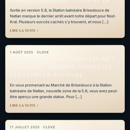
monde à Natlan – Version 5.8
Sortie en version 5.8, la Station balnéaire Brisedouce de
Natlan marque le dernier arrêt avant notre départ pour Nod-
Kraï. Plusieurs succès cachés s'y trouvent, et nous […]
LIRE LA SUITE
Guide de succès : Parmi les sept couleurs – Obtenir toutes les c
1 AOÛT 2025
·
CLOVE
Guide de succès : Parmi les sept
couleurs – Obtenir toutes les
couleurs de peinture
En vous promenant au Marché de Brisedouce à la Station
balnéaire de Natlan, nouvelle zone de la 5.8, vous avez peut-
être aperçu une grande statue. Pour […]
LIRE LA SUITE
Guide de succès : Promenade dans le monde mortel – Parties I à
17 JUILLET 2025
·
CLOVE