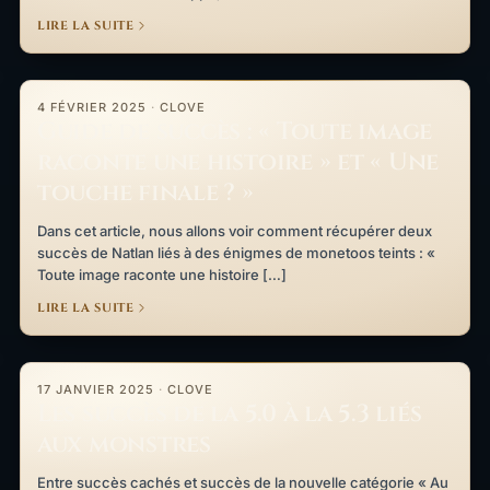
LIRE LA SUITE
Guide de succès : « Toute image raconte une histoire » et « Une 
4 FÉVRIER 2025
·
CLOVE
Guide de succès : « Toute image
raconte une histoire » et « Une
touche finale ? »
Dans cet article, nous allons voir comment récupérer deux
succès de Natlan liés à des énigmes de monetoos teints : «
Toute image raconte une histoire […]
LIRE LA SUITE
Les succès de la 5.0 à la 5.3 liés aux monstres
17 JANVIER 2025
·
CLOVE
Les succès de la 5.0 à la 5.3 liés
aux monstres
Entre succès cachés et succès de la nouvelle catégorie « Au