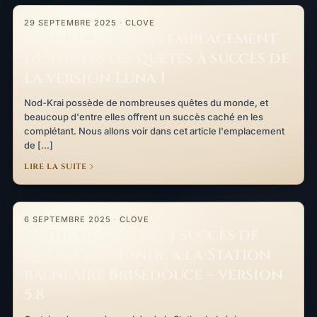
Guide de succès : emplacement de toutes les quêtes à succès de
29 SEPTEMBRE 2025
·
CLOVE
Guide de succès : emplacement
de toutes les quêtes à succès de
la version Luna I
Nod-Krai possède de nombreuses quêtes du monde, et
beaucoup d'entre elles offrent un succès caché en les
complétant. Nous allons voir dans cet article l'emplacement
de […]
LIRE LA SUITE
Guide de succès : 3 succès de quêtes du monde à la Station bal
6 SEPTEMBRE 2025
·
CLOVE
Guide de succès : 3 succès de
quêtes du monde à la Station
balnéaire Brisedouce – version
5.8