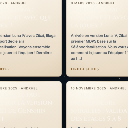
2026
·
ANDRHEL
9 MARS 2026
·
ANDRHEL
 d’Illuga :
Guide de Zibai :
nt et avec qui
comment et avec
uer ?
la jouer ?
ersion Luna IV avec Zibai, Illuga
Arrivée en version Luna IV, Zibai 
port dédié à la
premier MDPS basé sur la
tallisation. Voyons ensemble
Sélénocristallisation. Vous vou
 jouer et l'équiper ! Dernière
comment la jouer ou l'équiper ?
au […]
UITE
LIRE LA SUITE
rtie 1)
l faut savoir sur la version Luna III de Genshin Impact
Guide des profondeurs spiralées 
BRE 2025
·
ANDRHEL
16 NOVEMBRE 2025
·
ANDRHEL
ce qu’il faut
Guide des
r sur la version
profondeurs
III de Genshin
spiralées : valid
ct
des étages 5 à 8