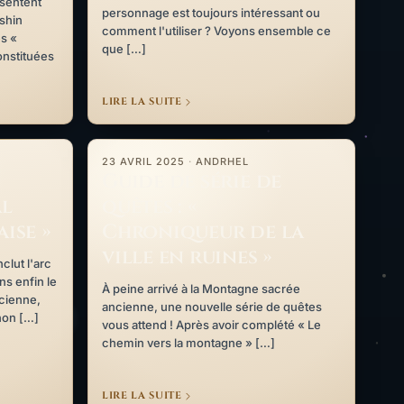
ésentent
personnage est toujours intéressant ou
shin
comment l'utiliser ? Voyons ensemble ce
s «
que […]
onstituées
LIRE LA SUITE
final forgé dans la braise »
Guide de série de quêtes : « Chroniqueur de la ville 
23 AVRIL 2025
·
ANDRHEL
Guide de série de
al
quêtes : «
ise »
Chroniqueur de la
ville en ruines »
clut l'arc
ns enfin le
À peine arrivé à la Montagne sacrée
cienne,
ancienne, une nouvelle série de quêtes
non […]
vous attend ! Après avoir complété « Le
chemin vers la montagne » […]
LIRE LA SUITE