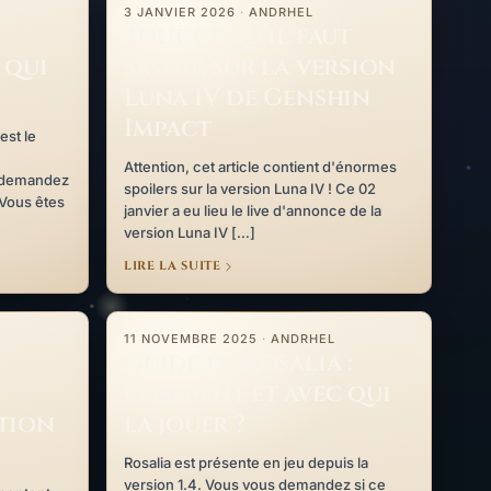
3 JANVIER 2026
·
ANDRHEL
Tout ce qu’il faut
 qui
savoir sur la version
Luna IV de Genshin
Impact
est le
Attention, cet article contient d'énormes
s demandez
spoilers sur la version Luna IV ! Ce 02
 Vous êtes
janvier a eu lieu le live d'annonce de la
version Luna IV […]
LIRE LA SUITE
: validation des étages 5 à 8
Guide de Rosalia : comment et avec qui la jouer ?
11 NOVEMBRE 2025
·
ANDRHEL
Guide de Rosalia :
comment et avec qui
ation
la jouer ?
Rosalia est présente en jeu depuis la
version 1.4. Vous vous demandez si ce