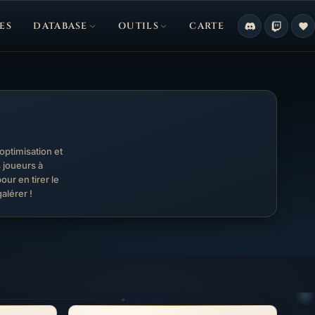
ES
DATABASE
OUTILS
CARTE
ptimisation et
s joueurs à
r en tirer le
alérer !
 qui la jouer ?
Tout ce qu’il faut savoir sur la version Luna IV de G