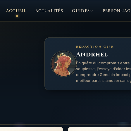
ACCUEIL
ACTUALITÉS
GUIDES
PERSONNAG
RÉDACTION GIFR
Andrhel
En quête du compromis entre o
souplesse, j'essaye d'aider le
comprendre Genshin Impact pou
meilleur parti : s'amuser sans g
ga : comment et avec qui le jouer ?
Guide de Zibai : comment et avec