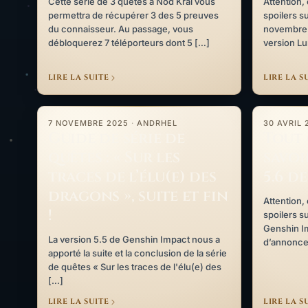
Cette série de 3 quêtes à Nod Krai vous
Attention,
permettra de récupérer 3 des 5 preuves
spoilers su
du connaisseur. Au passage, vous
novembre a
débloquerez 7 téléporteurs dont 5 […]
version Lu
LIRE LA SUITE
LIRE LA S
Guide de série de quêtes : « Sur les traces de l’élu(e) des d
Tout ce qu’i
7 NOVEMBRE 2025
·
ANDRHEL
30 AVRIL
Guide de série de
Tout 
quêtes : « Sur les
savoi
traces de l’élu(e) des
5.6 d
dragons », suite et fin
Attention,
!
spoilers su
Genshin Imp
La version 5.5 de Genshin Impact nous a
d’annonce
apporté la suite et la conclusion de la série
de quêtes « Sur les traces de l'élu(e) des
[…]
LIRE LA SUITE
LIRE LA S