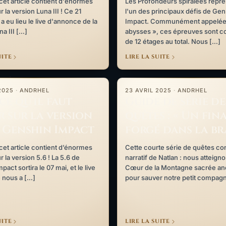
 cet article contient d'énormes
Les Profondeurs spiralées repr
r la version Luna III ! Ce 21
l'un des principaux défis de Gen
 eu lieu le live d'annonce de la
Impact. Communément appelée
na III […]
abysses », ces épreuves sont c
de 12 étages au total. Nous […]
UITE
LIRE LA SUITE
ragons », suite et fin !
l faut savoir sur la version 5.6 de Genshin Impact
Guide de série de quêtes : « Un 
 2025
·
ANDRHEL
23 AVRIL 2025
·
ANDRHEL
ce qu’il faut
Guide de série de
r sur la version
quêtes : « Un fin
e Genshin Impact
forgé dans la bra
 cet article contient d’énormes
Cette courte série de quêtes con
r la version 5.6 ! La 5.6 de
narratif de Natlan : nous atteigno
act sortira le 07 mai, et le live
Cœur de la Montagne sacrée an
 nous a […]
pour sauver notre petit compag
UITE
LIRE LA SUITE