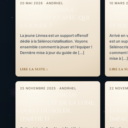
20 MAI 2026
·
ANDRHEL
10 MARS 
Guide de Linnea :
Guide
comment et avec qui
comme
la jouer ?
le jo
La jeune Linnea est un support offensif
Arrivé en v
dédié à la Sélénocristallisation. Voyons
est un sup
ensemble comment la jouer et l'équiper !
Sélénocris
Dernière mise à jour du guide de […]
comment le
mise à […]
LIRE LA SUITE
LIRE LA S
Guide de série de quêtes : Est de la lune, ouest du soleil (pa
Tout ce qu’i
25 NOVEMBRE 2025
·
ANDRHEL
22 NOVEM
Guide de série de
Tout 
quêtes : Est de la lune,
savoi
ouest du soleil
Luna 
(partie 1)
Impa