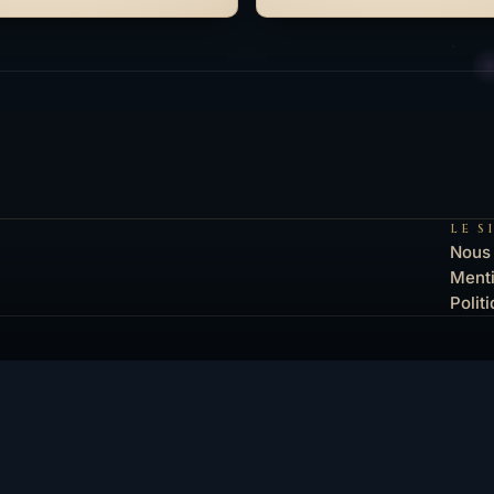
LE S
Nous 
Menti
Polit