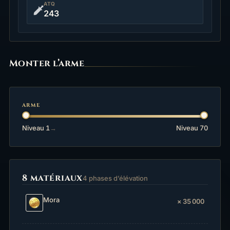
ATQ
243
Progression
Monter l’arme
ARME
Niveau 1
→
Niveau 70
8 matériaux
4 phases d’élévation
Mora
× 35 000