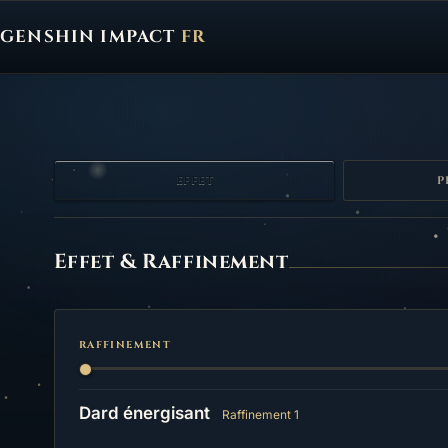
GENSHIN IMPACT
FR
Genshin Impact FR, retour à l'accueil
EFFET
P
Effet
Effet & Raffinement
RAFFINEMENT
Dard énergisant
Raffinement 1