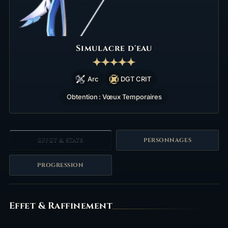
Simulacre d'eau
Arc
DGT CRIT
Obtention : Vœux Temporaires
EFFET & STATS
PERSONNAGES
PROGRESSION
Effet
Effet & Raffinement