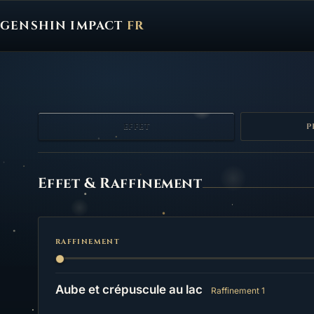
GENSHIN IMPACT
FR
Genshin Impact FR, retour à l'accueil
EFFET
P
Effet
Effet & Raffinement
RAFFINEMENT
Aube et crépuscule au lac
Raffinement 1