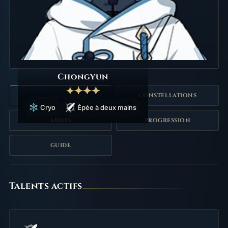
Chongyun
TALENTS & STATS
CONSTELLATIONS
Cryo
Épée à deux mains
ARMES
PROGRESSION
GUIDE
Talents
Talents actifs