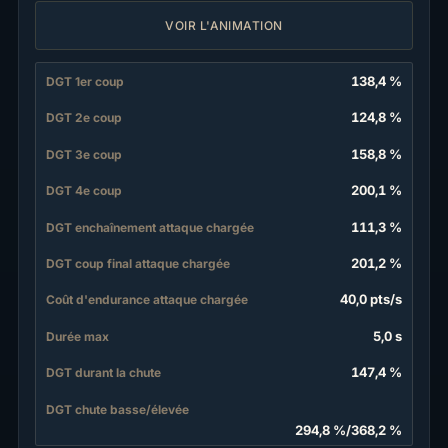
VOIR L'ANIMATION
138,4 %
DGT 1er coup
124,8 %
DGT 2e coup
158,8 %
DGT 3e coup
200,1 %
DGT 4e coup
111,3 %
DGT enchaînement attaque chargée
201,2 %
DGT coup final attaque chargée
40,0 pts
/
s
Coût d'endurance attaque chargée
5,0 s
Durée max
147,4 %
DGT durant la chute
DGT chute basse/élevée
294,8 %
/
368,2 %