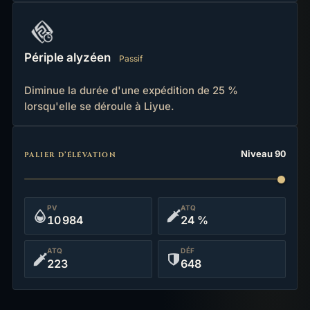
Périple alyzéen
Passif
Diminue la durée d'une expédition de 25 %
lorsqu'elle se déroule à Liyue.
Statistiques
Niveau 90
PALIER D’ÉLÉVATION
PV
ATQ
10 984
24 %
ATQ
DÉF
223
648