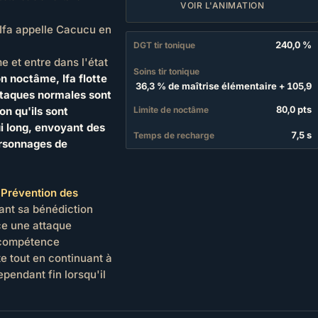
VOIR L'ANIMATION
! Ifa appelle Cacucu en
240,0 %
DGT tir tonique
e et entre dans l'état
Soins tir tonique
n noctâme, Ifa flotte
36,3 % de maîtrise élémentaire
+
105,9
attaques normales sont
80,0 pts
Limite de noctâme
on qu'ils sont
i long, envoyant des
7,5 s
Temps de recharge
ersonnages de
e
Prévention des
ant sa bénédiction
ce une attaque
 compétence
e tout en continuant à
ependant fin lorsqu'il