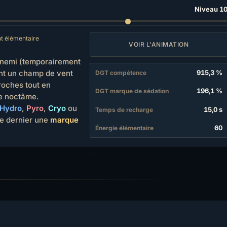
Niveau 1
 élémentaire
VOIR L'ANIMATION
ennemi (temporairement
ant un champ de vent
915,3 %
DGT compétence
proches tout en
196,1 %
DGT marque de sédation
e noctâme.
Hydro
,
Pyro
,
Cryo
ou
15,0 s
Temps de recharge
ce dernier une
marque
60
Énergie élémentaire