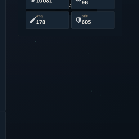
10 081
96
Anémo
Catalyseur
ATQ
DÉF
178
605
0