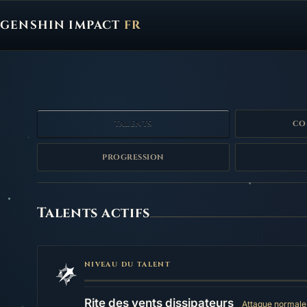
GENSHIN IMPACT
FR
Genshin Impact FR, retour à l'accueil
TALENTS
CO
PROGRESSION
Talents
Talents actifs
NIVEAU DU TALENT
Rite des vents dissipateurs
Attaque normale