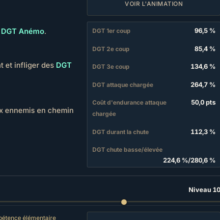
VOIR L'ANIMATION
s
DGT Anémo
.
96,5 %
DGT 1er coup
85,4 %
DGT 2e coup
 et infliger des
DGT
134,6 %
DGT 3e coup
264,7 %
DGT attaque chargée
50,0 pts
Coût d'endurance attaque
aux ennemis en chemin
chargée
112,3 %
DGT durant la chute
DGT chute basse/élevée
224,6 %
/
280,6 %
Niveau 1
étence élémentaire