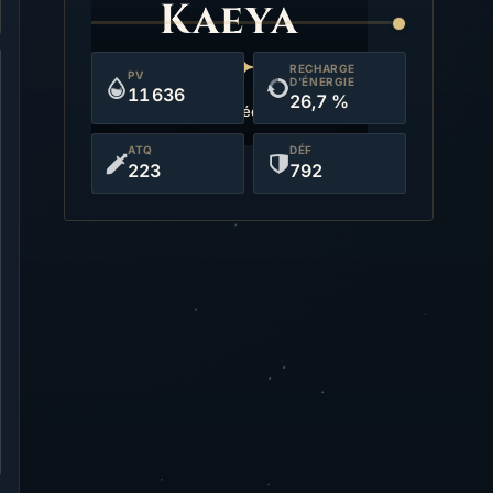
Kaeya
RECHARGE
PV
D'ÉNERGIE
11 636
26,7 %
Cryo
Épée à une main
ATQ
DÉF
223
792