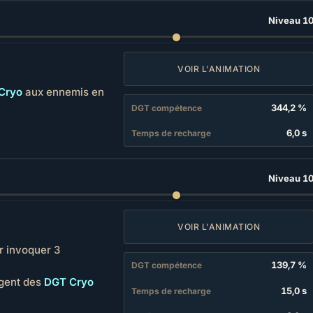
Niveau 1
VOIR L'ANIMATION
Cryo
aux ennemis en
344,2 %
DGT compétence
6,0 s
Temps de recharge
Niveau 1
VOIR L'ANIMATION
r invoquer 3
139,7 %
DGT compétence
igent des
DGT Cryo
15,0 s
Temps de recharge