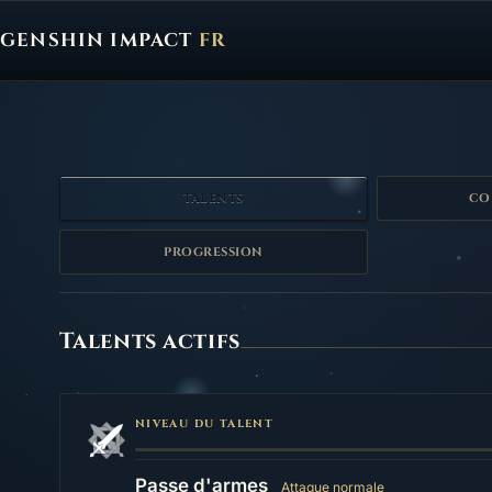
GENSHIN IMPACT
FR
Genshin Impact FR, retour à l'accueil
TALENTS
CO
PROGRESSION
Talents
Talents actifs
NIVEAU DU TALENT
Passe d'armes
Attaque normale