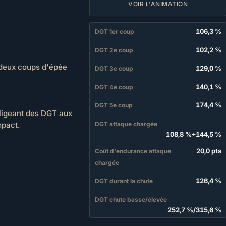
VOIR L'ANIMATION
106,3 %
DGT 1er coup
102,2 %
DGT 2e coup
deux coups d'épée
129,0 %
DGT 3e coup
140,1 %
DGT 4e coup
174,4 %
DGT 5e coup
nfligeant des DGT aux
DGT attaque chargée
mpact.
108,8 %
+
144,5 %
20,0 pts
Coût d'endurance attaque
chargée
126,4 %
DGT durant la chute
DGT chute basse/élevée
252,7 %
/
315,6 %