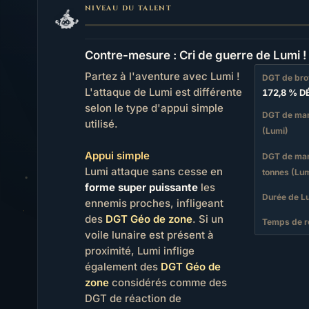
NIVEAU DU TALENT
Contre-mesure : Cri de guerre de Lumi !
Partez à l'aventure avec Lumi !
DGT de bro
L'attaque de Lumi est différente
172,8 % D
selon le type d'appui simple
DGT de mar
utilisé.
(Lumi)
Appui simple
DGT de mart
Lumi attaque sans cesse en
tonnes (Lum
forme super puissante
les
Durée de L
ennemis proches, infligeant
des
DGT Géo de zone
. Si un
Temps de r
voile lunaire est présent à
proximité, Lumi inflige
également des
DGT Géo de
zone
considérés comme des
DGT de réaction de