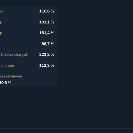
116,6 %
up
101,1 %
up
161,4 %
up
86,7 %
223,2 %
é (pleine charge)
112,3 %
la chute
basse/élevée
80,6 %