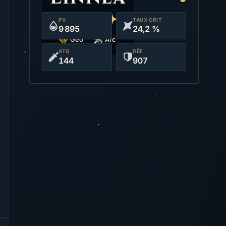
PV
TAUX CRIT
9 895
24,2 %
Géo
Arc
ATQ
DÉF
144
907