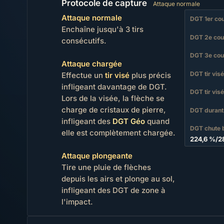
Protocole de capture
Attaque normale
Attaque normale
DGT 1er co
Enchaîne jusqu'à 3 tirs
DGT 2e co
consécutifs.
DGT 3e co
Attaque chargée
DGT tir visé
Effectue un
tir visé
plus précis
infligeant davantage de DGT.
DGT tir vis
Lors de la visée, la flèche se
charge de cristaux de pierre,
DGT durant 
infligeant des
DGT Géo
quand
DGT chute 
elle est complètement chargée.
224,6 %
/
2
Attaque plongeante
Tire une pluie de flèches
depuis les airs et plonge au sol,
infligeant des DGT de zone à
l'impact.