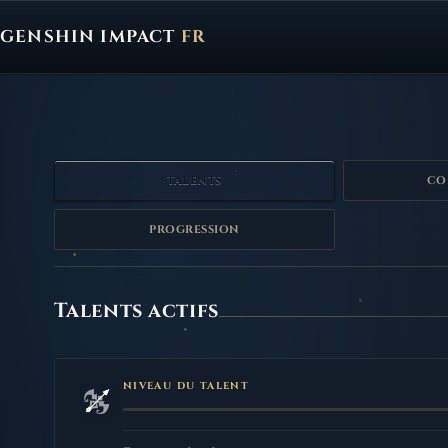
GENSHIN IMPACT
FR
Genshin Impact FR, retour à l'accueil
TALENTS
CO
PROGRESSION
Talents
Talents actifs
NIVEAU DU TALENT