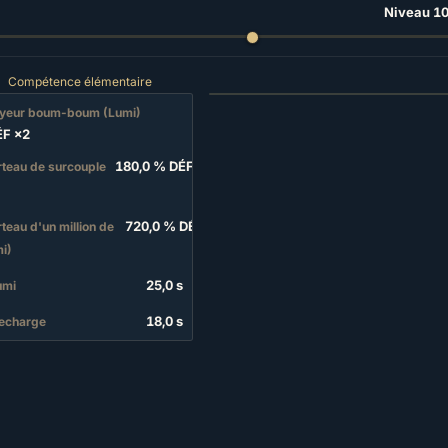
Niveau 1
Compétence élémentaire
yeur boum-boum (Lumi)
ÉF ×2
180,0 % DÉF
teau de surcouple
720,0 % DÉF
eau d'un million de
i)
25,0 s
umi
18,0 s
echarge