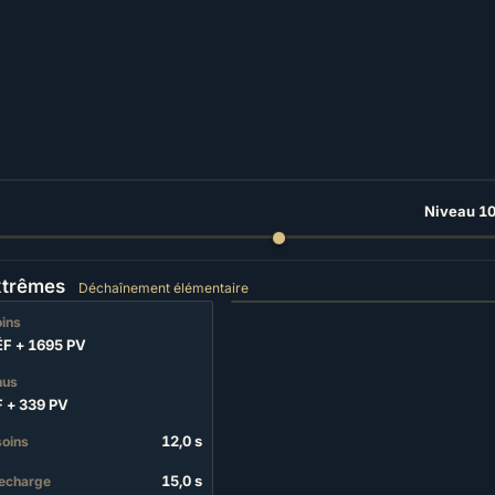
Niveau 1
xtrêmes
Déchaînement élémentaire
oins
ÉF
+
1695 PV
nus
F
+
339 PV
12,0 s
soins
15,0 s
echarge