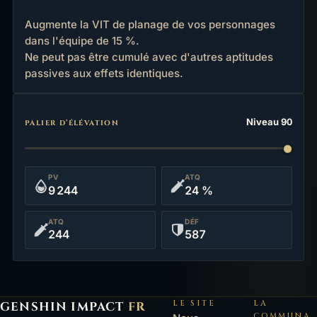
Augmente la VIT de planage de vos personnages
dans l'équipe de 15 %.
Ne peut pas être cumulé avec d'autres aptitudes
passives aux effets identiques.
Statistiques
Niveau 90
PALIER D’ÉLÉVATION
PV
ATQ
9 244
24 %
ATQ
DÉF
244
587
LE SITE
LA
GENSHIN IMPACT
FR
Genshin Impact FR, retour à l'accueil
COMMUNA