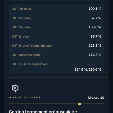
100,1 %
DGT 1er coup
87,7 %
DGT 2e coup
138,0 %
DGT 3e coup
86,7 %
DGT tir visé
223,2 %
DGT tir visé (pleine charge)
112,3 %
DGT durant la chute
DGT chute basse/élevée
224,6 %
/
280,6 %
Niveau 10
NIVEAU DU TALENT
Cordon fermement crépusculaire