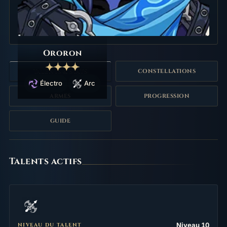
Ororon
TALENTS & STATS
CONSTELLATIONS
Électro
Arc
ARMES
PROGRESSION
GUIDE
Talents
Talents actifs
Niveau 10
NIVEAU DU TALENT