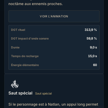
noctâme aux ennemis proches.
VOIR L'ANIMATION
313,9 %
DGT rituel
59,8 %
DGT impact d'onde sonore
9,0 s
Durée
15,0 s
Temps de recharge
60
Énergie élémentaire
Saut spécial
Saut spécial
Si le personnage est à Natlan, un appui long permet