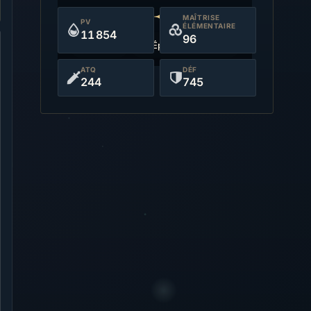
MAÎTRISE
PV
ÉLÉMENTAIRE
11 854
96
Anémo
Épée à deux mains
ATQ
DÉF
244
745