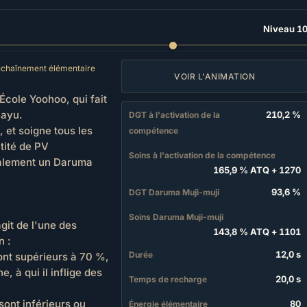
Niveau 1
chaînement élémentaire
VOIR L'ANIMATION
École Yoohoo, qui fait
Sayu.
210,2 %
DGT à l'activation de la
et soigne tous les
compétence
tité de PV
Soins à l'activation de la compétence
galement un Daruma
165,9 % ATQ
+
1270
93,6 %
DGT Daruma Muji-muji
Soins Daruma Muji-muji
git de l'une des
143,8 % ATQ
+
1101
n :
12,0 s
Durée
nt supérieurs à 70 %,
 à qui il inflige des
20,0 s
Temps de recharge
ont inférieurs ou
80
Énergie élémentaire