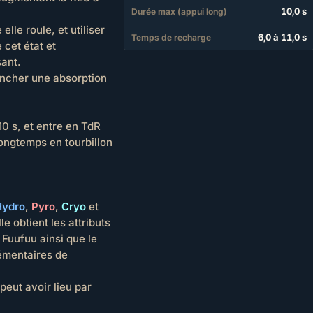
10,0 s
Durée max (appui long)
elle roule, et utiliser
6,0 à 11,0 s
Temps de recharge
cet état et
sant.
encher une absorption
 s, et entre en TdR
longtemps en tourbillon
Hydro
,
Pyro
,
Cryo
et
le obtient les attributs
 Fuufuu ainsi que le
émentaires de
peut avoir lieu par