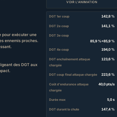
VOIR L'ANIMATION
142,8 %
DGT 1er coup
141,1 %
DGT 2e coup
 pour exécuter une
DGT 3e coup
les ennemis proches.
85,9 %
+
85,9 %
issant.
194,0 %
DGT 4e coup
123,6 %
DGT enchaînement attaque
nfligeant des DGT aux
chargée
mpact.
223,6 %
DGT coup final attaque chargée
40,0 pts
/
s
Coût d'endurance attaque
chargée
5,0 s
Durée max
147,4 %
DGT durant la chute