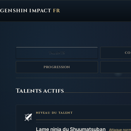
GENSHIN IMPACT
FR
Genshin Impact FR, retour à l'accueil
TALENTS
CO
PROGRESSION
Talents
Talents actifs
NIVEAU DU TALENT
Lame ninja du Shuumatsuban
Attaque norm