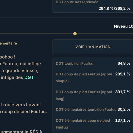
DGT chute basse/élevée
294,8 %
/
368,2 %
Niveau 1
émentaire
VOIR L'ANIMATION
Yoohoo !
 Fuufuu, qui inflige
64,8 %
DGT tourbillon Fuufuu
 à grande vitesse,
285,1 %
DGT coup de pied Fuufuu (appui
 inflige des
DGT
simple)
391,7 %
DGT coup de pied Fuufuu (appui
long)
t roule vers l'avant
30,2 %
DGT élémentaires tourbillon Fuufuu
n coup de pied Fuufuu.
137,1 %
DGT élémentaires coup de pied
Fuufuu
 augmentant la RÉS à