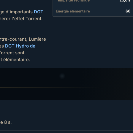
15,0 s
Temps de recharge
60
Énergie élémentaire
lige d'importants
DGT
rer l'effet Torrent.
ntre-courant, Lumière
des
DGT Hydro de
Torrent sont
 élémentaire.
e 8 s.