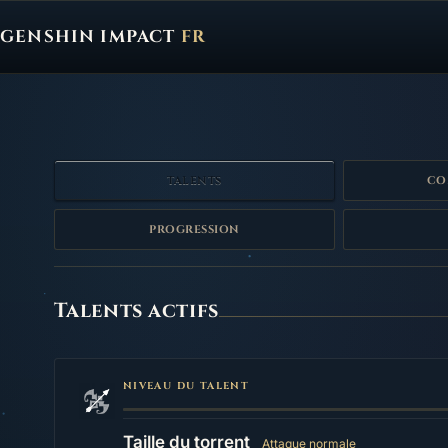
GENSHIN IMPACT
FR
Genshin Impact FR, retour à l'accueil
TALENTS
CO
PROGRESSION
Talents
Talents actifs
NIVEAU DU TALENT
Taille du torrent
Attaque normale