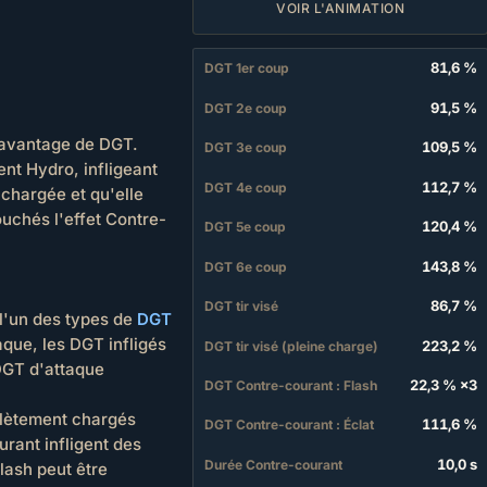
VOIR L'ANIMATION
81,6 %
DGT 1er coup
91,5 %
DGT 2e coup
 davantage de DGT.
109,5 %
DGT 3e coup
ent Hydro, infligeant
112,7 %
DGT 4e coup
chargée et qu'elle
ouchés l'effet Contre-
120,4 %
DGT 5e coup
143,8 %
DGT 6e coup
86,7 %
DGT tir visé
 l'un des types de
DGT
aque, les DGT infligés
223,2 %
DGT tir visé (pleine charge)
DGT d'attaque
22,3 % ×3
DGT Contre-courant : Flash
mplètement chargés
111,6 %
DGT Contre-courant : Éclat
rant infligent des
10,0 s
Durée Contre-courant
lash peut être