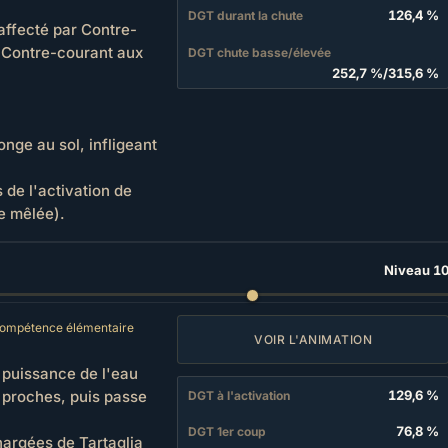
126,4 %
DGT durant la chute
affecté par Contre-
t Contre-courant aux
DGT chute basse/élevée
252,7 %
/
315,6 %
onge au sol, infligeant
s de l'activation de
e mêlée).
Niveau 1
ompétence élémentaire
VOIR L'ANIMATION
a puissance de l'eau
proches, puis passe
129,6 %
DGT à l'activation
76,8 %
DGT 1er coup
hargées de Tartaglia