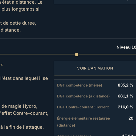
 état à distance. Le
e plus longtemps si
t de cette durée,
 distance.
Niveau 1
re
VOIR L'ANIMATION
'état dans lequel il se
835,2 %
DGT compétence (mêlée)
681,1 %
DGT compétence (à distance)
e de magie Hydro,
216,0 %
DGT Contre-courant : Torrent
 l'effet Contre-courant,
20
Énergie élémentaire restaurée
(distance)
 la fin de l'attaque.