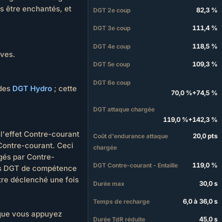
 être enchantés, et
82,3 %
DGT 2e coup
111,4 %
DGT 3e coup
118,5 %
DGT 4e coup
ves.
109,3 %
DGT 5e coup
DGT 6e coup
 des
DGT Hydro
; cette
70,0 %
+
74,5 %
DGT attaque chargée
119,0 %
+
142,3 %
l'effet Contre-courant
20,0 pts
Coût d'endurance attaque
Contre-courant. Ceci
chargée
igés par Contre-
119,0 %
DGT Contre-courant - Entaille
es DGT de compétence
tre déclenché une fois
30,0 s
Durée max
6,0 à 36,0 s
Temps de recharge
sque vous appuyez
45,0 s
Durée TdR réduite