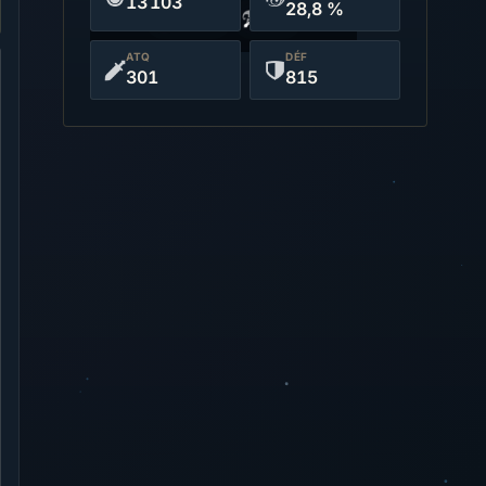
13 103
28,8 %
Hydro
Arc
ATQ
DÉF
301
815