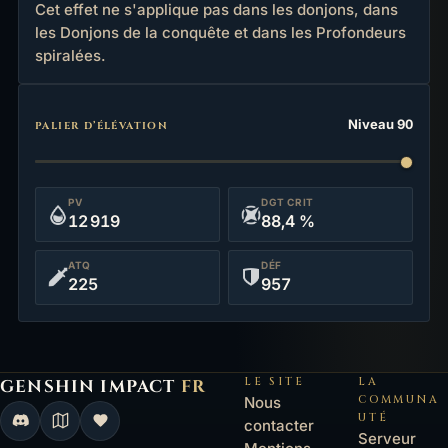
Cet effet ne s'applique pas dans les donjons, dans
les Donjons de la conquête et dans les Profondeurs
spiralées.
Statistiques
Niveau 90
PALIER D’ÉLÉVATION
PV
DGT CRIT
12 919
88,4 %
ATQ
DÉF
225
957
LE SITE
LA
GENSHIN IMPACT
FR
Genshin Impact FR, retour à l'accueil
COMMUNA
Nous
UTÉ
contacter
Serveur