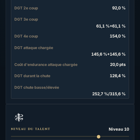
92,0 %
DGT 2e coup
DGT 3e coup
61,1 %
+
61,1 %
154,0 %
DGT 4e coup
DGT attaque chargée
145,6 %
+
145,6 %
20,0 pts
Coût d'endurance attaque chargée
126,4 %
DGT durant la chute
DGT chute basse/élevée
252,7 %
/
315,6 %
Niveau 10
NIVEAU DU TALENT