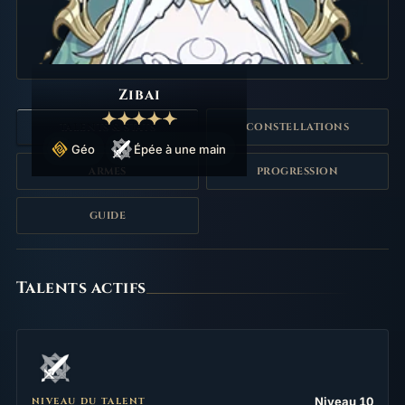
Zibai
TALENTS & STATS
CONSTELLATIONS
Géo
Épée à une main
ARMES
PROGRESSION
GUIDE
Talents
Talents actifs
Niveau 10
NIVEAU DU TALENT