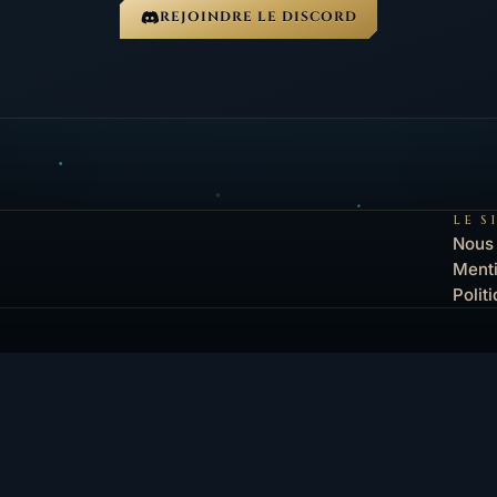
REJOINDRE LE DISCORD
LE S
Nous 
Menti
Polit