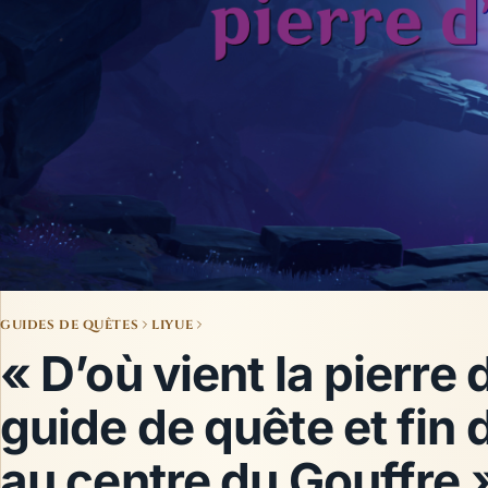
GUIDES DE QUÊTES
LIYUE
« D’où vient la pierre d
guide de quête et fin
au centre du Gouffre 