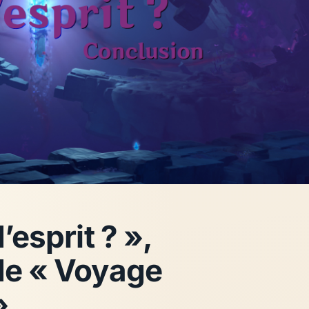
’esprit ? »,
 de « Voyage
»