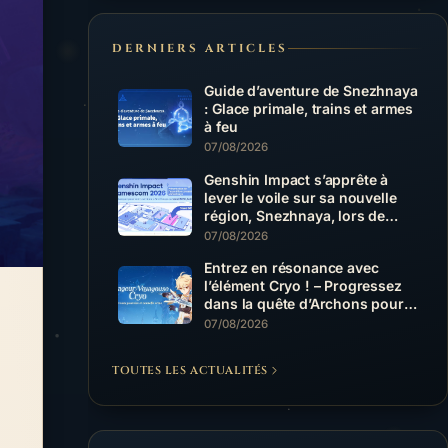
DERNIERS ARTICLES
Guide d’aventure de Snezhnaya
: Glace primale, trains et armes
à feu
07/08/2026
Genshin Impact s’apprête à
lever le voile sur sa nouvelle
région, Snezhnaya, lors de
gamescom à Cologne du 26 au
07/08/2026
30 août.
Entrez en résonance avec
l’élément Cryo ! – Progressez
dans la quête d’Archons pour
obtenir une arme 5 étoiles
07/08/2026
TOUTES LES ACTUALITÉS